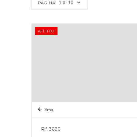
PAGINA:
AFFITTO
15mq
Rif. 3686