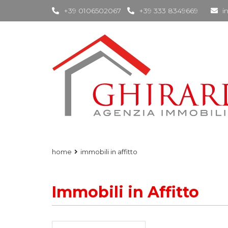
+39 0106502067
+39 333 8349669
i
home
immobili in affitto
Immobili in Affitto