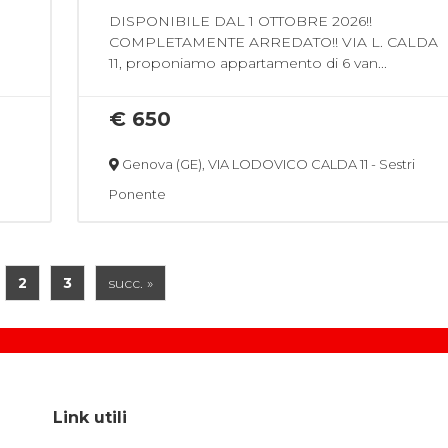
DISPONIBILE DAL 1 OTTOBRE 2026!!
COMPLETAMENTE ARREDATO!! VIA L. CALDA
11, proponiamo appartamento di 6 van...
€ 650
Genova (GE), VIA LODOVICO CALDA 11 - Sestri
Ponente
2
3
succ. »
Link utili