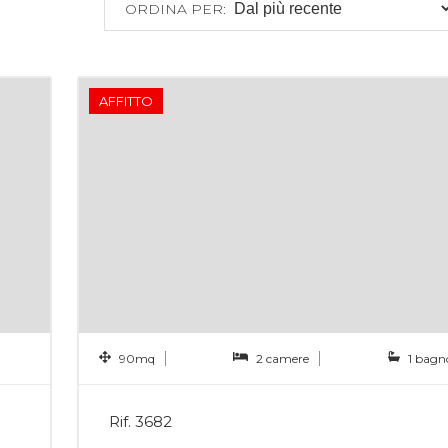
ORDINA PER:
AFFITTO
90mq
2 camere
1 bagn
Rif. 3682