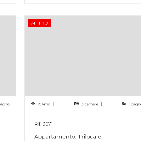
AFFITTO
bagno
104mq
3 camere
1 bagn
Rif. 3671
Appartamento, Trilocale