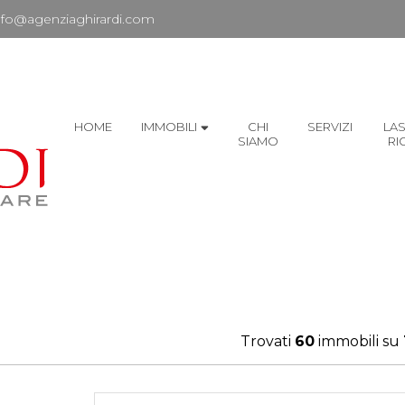
nfo@agenziaghirardi.com
HOME
IMMOBILI
CHI
SERVIZI
LAS
SIAMO
RI
Trovati
60
immobili su